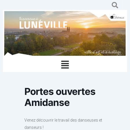
Aller
au
contenu
Menu
Portes ouvertes
Amidanse
Venez découvrir le travail des danseuses et
danseurs !