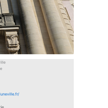
ille
ne
uneville.fr/
rie