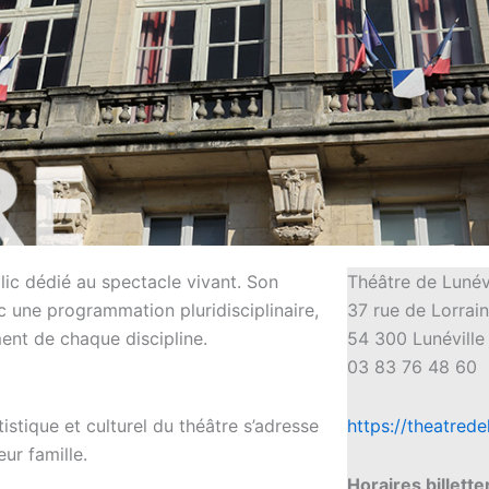
lic dédié au spectacle vivant. Son
Théâtre de Lunév
ic une programmation pluridisciplinaire,
37 rue de Lorrai
ment de chaque discipline.
54 300 Lunéville
03 83 76 48 60
artistique et culturel du théâtre s’adresse
h
ttps://theatredel
ur famille.
Horaires billette