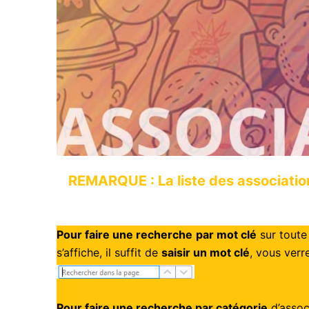
REMARQUE : La liste des associatio
Pour faire une recherche
par mot clé
sur toute 
s’affiche, il suffit de
saisir un mot clé
, vous verr
Pour faire une recherche par catégorie
d’assoc