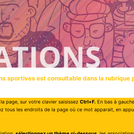
ns sportives est consultable dans la rubrique
la page, sur votre clavier saisissez
Ctrl+F.
En bas à gauche
ez tous les endroits de la page où ce mot apparait, en app
iation,
sélectionnez un thème ci-dessous
, les associatio