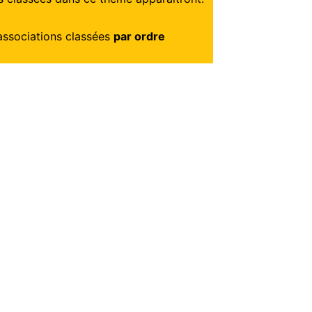
ssociations classées
par ordre