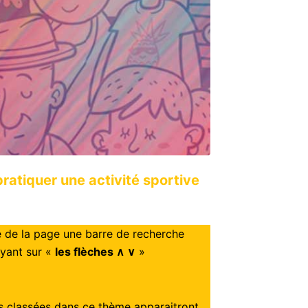
pratiquer une activité sportive
 de la page une barre de recherche
uyant sur «
les flèches ∧ ∨
»
ns classées dans ce thème apparaitront.