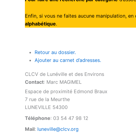
Enfin, si vous ne faites aucune manipulation, en 
alphabétique
.
Retour au dossier.
Ajouter au carnet d’adresses.
CLCV de Lunéville et des Environs
Contact
:
Marc
MAGIMEL
Espace de proximité Edmond Braux
7 rue de la Meurthe
LUNEVILLE
54300
Téléphone
:
03 54 47 98 12
Mail
:
luneville@clcv.org