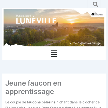
Aller
au
contenu
Menu
Jeune faucon en
apprentissage
Le couple de
faucons pèlerins
nichant dans le clocher de
l’église Saint-Jacques (tour Ouest) a donné naissance il y a